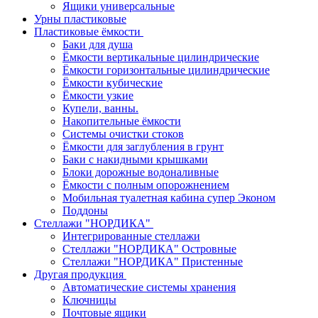
Ящики универсальные
Урны пластиковые
Пластиковые ёмкости
Баки для душа
Ёмкости вертикальные цилиндрические
Ёмкости горизонтальные цилиндрические
Ёмкости кубические
Ёмкости узкие
Купели, ванны.
Накопительные ёмкости
Системы очистки стоков
Ёмкости для заглубления в грунт
Баки с накидными крышками
Блоки дорожные водоналивные
Ёмкости с полным опорожнением
Мобильная туалетная кабина супер Эконом
Поддоны
Стеллажи "НОРДИКА"
Интегрированные стеллажи
Стеллажи "НОРДИКА" Островные
Стеллажи "НОРДИКА" Пристенные
Другая продукция
Автоматические системы хранения
Ключницы
Почтовые ящики