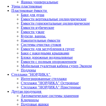
Ящики универсальные
Урны пластиковые
Пластиковые ёмкости
Баки для душа
Ёмкости вертикальные цилиндрические
Ёмкости горизонтальные цилиндрические
Ёмкости кубические
Ёмкости узкие
Купели, ванны.
Накопительные ёмкости
Системы очистки стоков
Ёмкости для заглубления в грунт
Баки с накидными крышками
Блоки дорожные водоналивные
Ёмкости с полным опорожнением
Мобильная туалетная кабина супер Эконом
Поддоны
Стеллажи "НОРДИКА"
Интегрированные стеллажи
Стеллажи "НОРДИКА" Островные
Стеллажи "НОРДИКА" Пристенные
Другая продукция
Автоматические системы хранения
Ключницы
Почтовые ящики